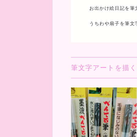
お出かけ絵日記を筆
うちわや扇子を筆文
筆文字アートを描